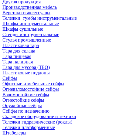
Другая продукция
Производственная мебель
Верстаки и аксессуары
Тележки, тумбы инструментальные
Шкафы инструментальные
Шкафы сушильные
Стенды инструментальные
Cтулья промышленные
Пластиковая тара
Тара для склада
Тара пищевая
Тара наливная
Тара для мусора (ТБО)
Пластиковые поддоны
Сейфы
Офисные и мебельные сейфы
Огневзломостойкие сейфы
Взломостойкие сейфы
Огнестойкие сейфы
Оружейные сейфы
Сейфы по назначению
Складское оборудование и техника
Тележки гидравлические (роклы)
Тележки платформенные
Штабелеры