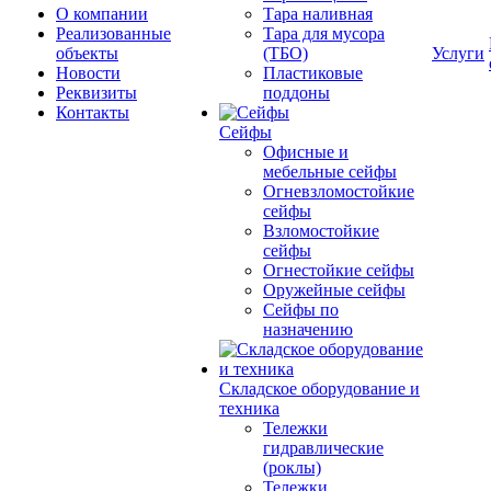
О компании
Тара наливная
Реализованные
Тара для мусора
объекты
(ТБО)
Услуги
Новости
Пластиковые
Реквизиты
поддоны
Контакты
Сейфы
Офисные и
мебельные сейфы
Огневзломостойкие
сейфы
Взломостойкие
сейфы
Огнестойкие сейфы
Оружейные сейфы
Сейфы по
назначению
Складское оборудование и
техника
Тележки
гидравлические
(роклы)
Тележки