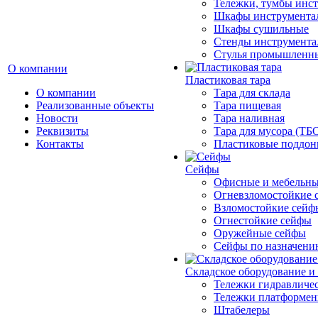
Тележки, тумбы инс
Шкафы инструмента
Шкафы сушильные
Стенды инструмента
Cтулья промышленн
О компании
Пластиковая тара
О компании
Тара для склада
Реализованные объекты
Тара пищевая
Новости
Тара наливная
Реквизиты
Тара для мусора (ТБ
Контакты
Пластиковые поддо
Сейфы
Офисные и мебельны
Огневзломостойкие 
Взломостойкие сейф
Огнестойкие сейфы
Оружейные сейфы
Сейфы по назначени
Складское оборудование и
Тележки гидравличес
Тележки платформе
Штабелеры