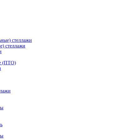
ьные) стеллажи
е) стеллажи
и
е (ПТО)
ллажи
фы
ры