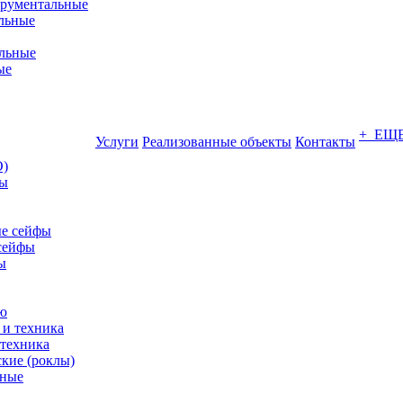
трументальные
льные
льные
ые
+ ЕЩ
Услуги
Реализованные объекты
Контакты
О)
ны
е сейфы
сейфы
ы
ю
 техника
кие (роклы)
нные