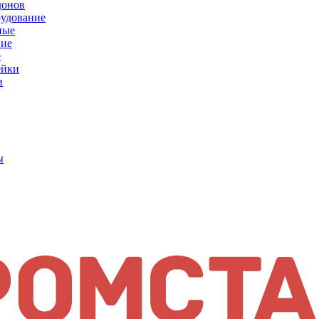
донов
рудование
ные
е
ейки
и
ы