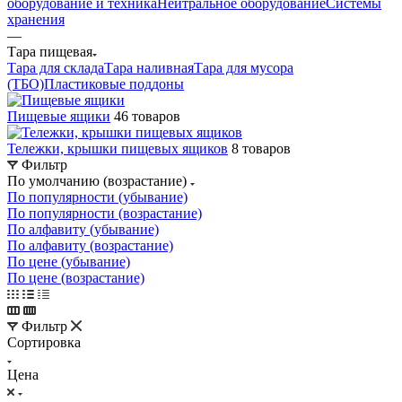
оборудование и техника
Нейтральное оборудование
Системы
хранения
—
Тара пищевая
Тара для склада
Тара наливная
Тара для мусора
(ТБО)
Пластиковые поддоны
Пищевые ящики
46 товаров
Тележки, крышки пищевых ящиков
8 товаров
Фильтр
По умолчанию (возрастание)
По популярности (убывание)
По популярности (возрастание)
По алфавиту (убывание)
По алфавиту (возрастание)
По цене (убывание)
По цене (возрастание)
Фильтр
Сортировка
Цена