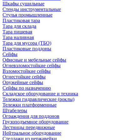
Шкафы сушильные
Стенды инструментальные
Cтулья промышленные
Пластиковая тара
Тара для склада
Тара пищевая
Тара наливная
Тара для мусора (ТБО)
Пластиковые поддоны
Сейфы
Офисные и мебельные сейфы
Огневзломостойкие сейфы
Взломостойкие сейфы
Огнестойкие сейфы
Оружейные сейфы
Сейфы по назначению
Складское оборудование и техника
Тележки гидравлические (роклы)
Тележки платформенные
Штабелеры
Ограждения для поддонов
Грузоподъемное оборудование
Лестницы передвижные
Нейтральное оборудование
Стеллажи из нержавейки