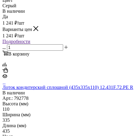
Цвет
Серый
В наличии
Да
1 241
₽
/шт
Варианты цен
1 241
₽
/шт
Подробности
В корзину
Лоток кондитерский сплошной (435х335х110) 12.431F.72.РЕ R
В наличии
Арт.: 792778
Высота (мм)
110
Ширина (мм)
335
Длина (мм)
435