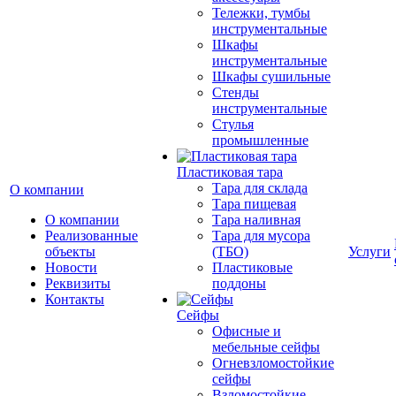
Тележки, тумбы
инструментальные
Шкафы
инструментальные
Шкафы сушильные
Стенды
инструментальные
Cтулья
промышленные
Пластиковая тара
Тара для склада
О компании
Тара пищевая
О компании
Тара наливная
Реализованные
Тара для мусора
объекты
(ТБО)
Услуги
Новости
Пластиковые
Реквизиты
поддоны
Контакты
Сейфы
Офисные и
мебельные сейфы
Огневзломостойкие
сейфы
Взломостойкие