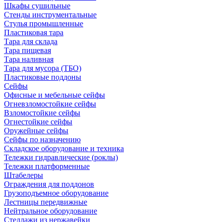
Шкафы сушильные
Стенды инструментальные
Cтулья промышленные
Пластиковая тара
Тара для склада
Тара пищевая
Тара наливная
Тара для мусора (ТБО)
Пластиковые поддоны
Сейфы
Офисные и мебельные сейфы
Огневзломостойкие сейфы
Взломостойкие сейфы
Огнестойкие сейфы
Оружейные сейфы
Сейфы по назначению
Складское оборудование и техника
Тележки гидравлические (роклы)
Тележки платформенные
Штабелеры
Ограждения для поддонов
Грузоподъемное оборудование
Лестницы передвижные
Нейтральное оборудование
Стеллажи из нержавейки