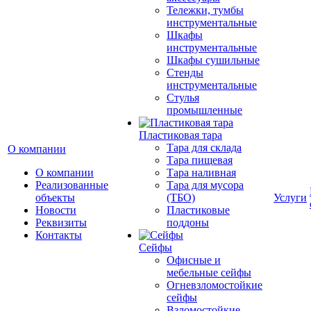
Тележки, тумбы
инструментальные
Шкафы
инструментальные
Шкафы сушильные
Стенды
инструментальные
Cтулья
промышленные
Пластиковая тара
Тара для склада
О компании
Тара пищевая
О компании
Тара наливная
Реализованные
Тара для мусора
объекты
(ТБО)
Услуги
Новости
Пластиковые
Реквизиты
поддоны
Контакты
Сейфы
Офисные и
мебельные сейфы
Огневзломостойкие
сейфы
Взломостойкие