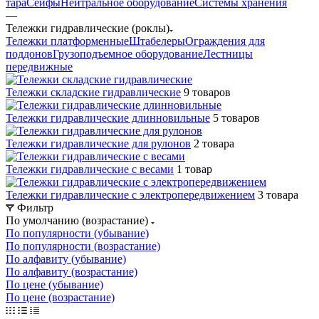
тара
Сейфы
Нейтральное оборудование
Системы хранения
—
Тележки гидравлические (роклы)
Тележки платформенные
Штабелеры
Ограждения для
поддонов
Грузоподъемное оборудование
Лестницы
передвижные
Тележки складские гидравлические
9 товаров
Тележки гидравлические длинновильные
5 товаров
Тележки гидравлические для рулонов
2 товара
Тележки гидравлические с весами
1 товар
Тележки гидравлические с электропередвижением
3 товара
Фильтр
По умолчанию (возрастание)
По популярности (убывание)
По популярности (возрастание)
По алфавиту (убывание)
По алфавиту (возрастание)
По цене (убывание)
По цене (возрастание)